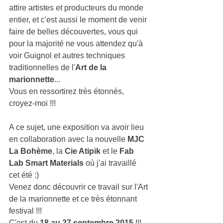
attire artistes et producteurs du monde 
entier, et c'est aussi le moment de venir 
faire de belles découvertes, vous qui 
pour la majorité ne vous attendez qu'à 
voir Guignol et autres techniques 
traditionnelles de l'
Art de la 
marionnette
... 
Vous en ressortirez très étonnés, 
croyez-moi !!! 
A ce sujet, une exposition va avoir lieu 
en collaboration avec la nouvelle 
MJC 
La Bohème
, la 
Cie Atipik
 et le 
Fab 
Lab Smart Materials
 où j'ai travaillé 
cet été :) 
Venez donc découvrir ce travail sur l'Art 
de la marionnette et ce très étonnant 
festival !!! 
C'est du 
18 au 27 septembre 2015
 !!! 