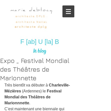
marie deblocq
architecte DPLG .
architecte NaVaL
architecte dplg
F [ab] U [la] B
le blog
Expo _ Festival Mondial
des Théâtres de
Marionnette
Très bientôt va débuter à 
Charleville-
Mézières
 (Ardennes) le 
Festival 
Mondial des Théâtres de 
Marionnnette
. 
C'est maintenant une biennale qui 