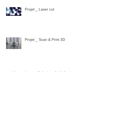
Projet _ Laser cut
Projet _ Scan & Print 3D
Logo _ Créations & déclinaisons
Atelier _ Rails Girls Paris